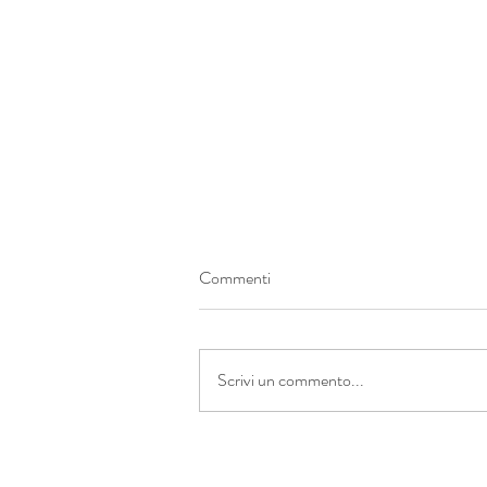
Commenti
Orto rigenerativo
Scrivi un commento...