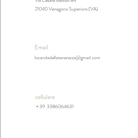
Via Cesare Battisti 84
21040 Venegono Superiore (VA)
Email
locandadellatenerezza@gmail.com
cellulare
+ 39 3386064631