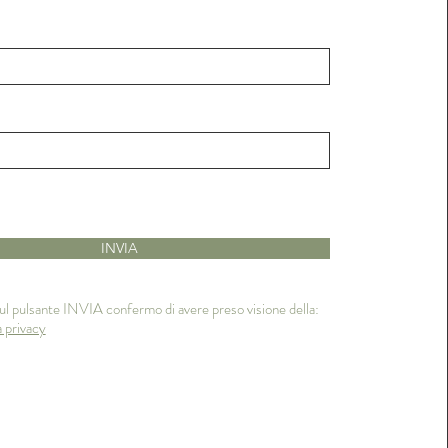
INVIA
ul pulsante INVIA confermo di avere preso visione della:
a privacy