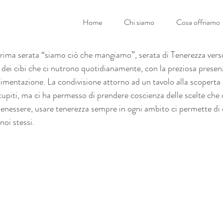
Home
Chi siamo
Cosa offriamo
ma serata “siamo ciò che mangiamo”, serata di Tenerezza verso n
 dei cibi che ci nutrono quotidianamente, con la preziosa presenz
limentazione. La condivisione attorno ad un tavolo alla scoperta
stupiti, ma ci ha permesso di prendere coscienza delle scelte che 
benessere, usare tenerezza sempre in ogni ambito ci permette di
noi stessi.