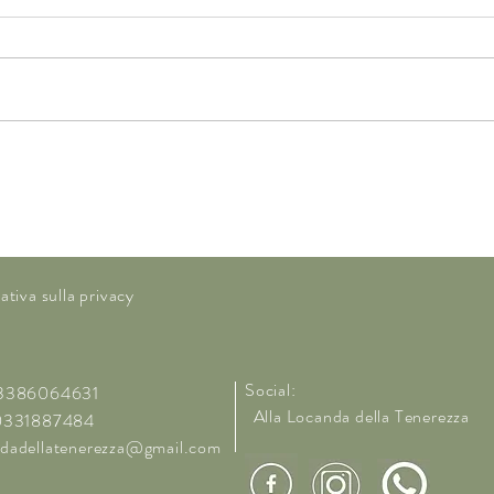
IL TUO SERBATOIO E’ IN
IDEN
RISERVA, METTI LA FRECCIA,
SUO
E’ IL MOMENTO DI FARE
MAM
RIFORNIMENTO
ativa sulla privacy
Social:
 3386064631
Alla Locanda della Tenerezza
 0331887484
ndadellatenerezza@gmail.com