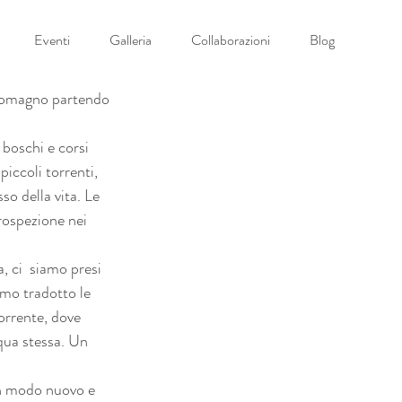
Eventi
Galleria
Collaborazioni
Blog
ucomagno partendo 
boschi e corsi 
iccoli torrenti, 
so della vita. Le 
rospezione nei 
, ci  siamo presi 
amo tradotto le 
orrente, dove 
qua stessa. Un 
in modo nuovo e 