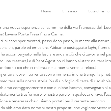
Home
Chi siamo
Cosa offriamo
 per una nuova esperienza sul cammino della via Francisca del  L
ana: Lavena Ponte Tresa fino a Ganna.
i  si sono sperimentati, passo dopo passo, in mezzo alla natura; 
ensieri, parole ed emozioni. Abbiamo costeggiato laghi, fiumi e p
i ha accompagnato nella lasciare andare ciò che ci zavorra nel pas
no una creatura) e di Sant’Agostino ci hanno aiutato nel fare int
ndoci su ciò che ci rallenta nella ricerca verso la felicità.  
 Argentera, dove il torrente scorre immerso in una tranquilla pineta
editare sulla nostra storia. Su di un foglio di carta di riso abbi
 abbiamo coraggiosamente e con qualche lacrima, consegnato al t
iatamente trasformare le nostre parole in qualcosa di vivo, l’ac
ne e tenerezza che ci siamo portati per il restante percorso.
hirla abbiamo dato nome ai nostri propositi che vogliamo vivere 