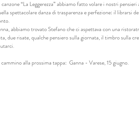
a canzone “La Leggerezza” abbiamo fatto volare i nostri pensieri al
lla spettacolare danza di trasparenza e perfezione: il librarsi del
onto. 
anna, abbiamo trovato Stefano che ci aspettava con una ristoratr
, due risate, qualche pensiero sulla giornata, il timbro sulla cr
utarci.
l cammino alla prossima tappa:  Ganna - Varese, 15 giugno.