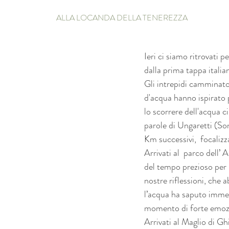
ALLA LOCANDA DELLA TENEREZZA
Ieri ci siamo ritrovati
dalla prima tappa itali
Gli intrepidi camminator
d'acqua hanno ispirato p
lo scorrere dell'acqua c
parole di Ungaretti (So
Km successivi,  focalizza
Arrivati al  parco dell’
del tempo prezioso per m
nostre riflessioni, che
l’acqua ha saputo immed
momento di forte emozio
Arrivati al Maglio di G