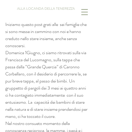
ALLA LOCANDA DELLA TENEREZZA
Iniziamo questo post grati alle  sei famiglie che 
si sono messe in cammino con noi e hanno 
creduto nello stare insieme, anche senza 
conoscersi.
Domenica 1Giugno, ci siamo ritrovati sulla via 
Francisca del Lucomagno, sulla tappa che 
passa dalla “Grande Quercia” di Caronno 
Corbellaro, con il desiderio di percorrere la, se 
pur breve tappa, al passo dei bimbi. Un 
gruppetto di pargoli dai 3 mesi ai quattro anni 
ci ha contagiato immediatamente  con il suo 
entusiasmo. La  capacità dei bambini di stare 
nella natura e di stare insieme prendendosi per 
mano, ci ha toccato il cuore. 
Nel nostro consueto momento della 
conoscenza reciproca, le mamme, i papà e i 