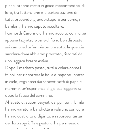
piccoli si sono messi in gioco raccontandoci di 
loro, tra l’attenzione e la partecipazione di 
tutti, provando  grande stupore per come, i 
bambini,  hanno saputo ascoltare. 
I campi di Caronno ci hanno accolto con l’erba 
appena tagliata, le balle di fieno ben disposte 
sui campi ed un’ampia ombra sotto la quercia 
secolare dove abbiamo pranzato, ristorati da 
una leggera brezza estiva.
Dopo il meritato pasto, tutti a volare come i 
falchi  per rincorrere le bolle di sapone libratesi 
in cielo, regalateci dai sapienti soffi di papà e 
mamme, un’esperienza di gioiosa leggerezza 
dopo la fatica del cammino. 
Al lavatoio, accompagnati dai genitori, i bimbi 
hanno varato la barchetta a vela che con cura 
hanno costruito e  dipinto, a rappresentanza 
dei  loro sogni. Tale gesto  ci ha permesso di 