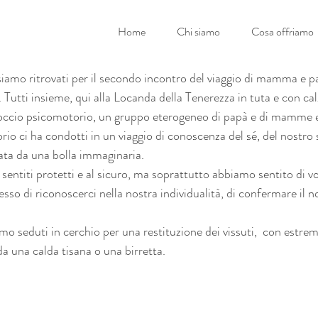
Home
Chi siamo
Cosa offriamo
iamo ritrovati per il secondo incontro del viaggio di mamma e pa
i. Tutti insieme, qui alla Locanda della Tenerezza in tuta e con cal
roccio psicomotorio, un gruppo eterogeneo di papà e di mamme 
rio ci ha condotti in un viaggio di conoscenza del sé, del nostro 
ata da una bolla immaginaria.
 sentiti protetti e al sicuro, ma soprattutto abbiamo sentito di vo
sso di riconoscerci nella nostra individualità, di confermare il no
amo seduti in cerchio per una restituzione dei vissuti,  con estrem
a una calda tisana o una birretta.