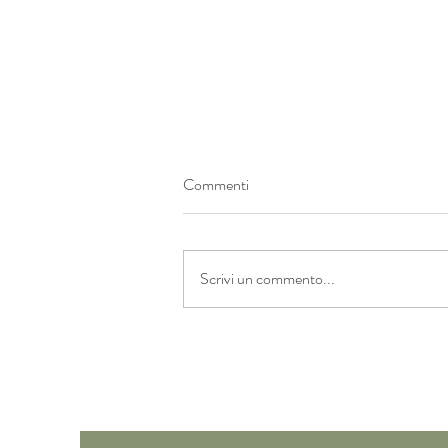
Commenti
Orto rigenerativo
Scrivi un commento...